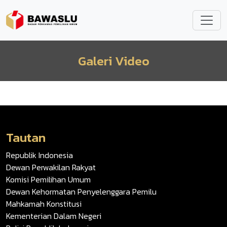
Lompat ke isi utama
Galeri Video
Tautan
Republik Indonesia
Dewan Perwakilan Rakyat
Komisi Pemilihan Umum
Dewan Kehormatan Penyelenggara Pemilu
Mahkamah Konstitusi
Kementerian Dalam Negeri